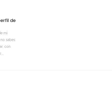
rfil de
de mi
i no sabes
r, con
...